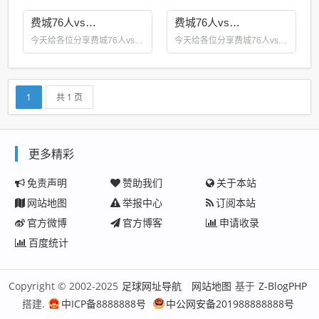
识...
识...
费城76人vs印第安纳步行者比分预测_费城76人在哪个城市 计划交流群114ball.com
费城76人vs印第安纳步行者比分预测_费城76人强吗 114ball.com
今天给各位分享费城76人vs印
今天给各位分享费城76人vs印
第安纳步行者比分预测的知
第安纳步行者比分预测的知
识...
识...
1
共 1 页
更多精彩
免责声明
赞助我们
关于本站
网站地图
举报中心
订阅本站
官方微博
官方博客
申请收录
百度统计
Copyright © 2002-2025
足球网址导航
网站地图
基于
Z-BlogPHP
搭建.
中ICP备8888888号
中公网安备201988888888号