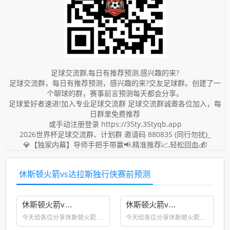
足球交流群,每日有推荐预测,感兴趣的来?
足球交流群，每日有推荐预测，感兴趣的来?交友足球群。创建了一
个聊球的群，赛事前言预测每天都会分享。
足球爱好者速进!加入专业足球交流群 足球交流群诚邀各位加入，每
日群里免费推荐
或手动注册登录 https://35ty.35tyqb.app
2026世界杯足球交流群、计划群 邀请码 880835 (同行勿扰)_
💎【独家内幕】导师手把手带赢📢,精准推荐📈,轻松回血💰!
休斯顿火箭vs达拉斯独行侠赛前预测
休斯顿火箭vs达拉斯独行侠赛前预测_休斯顿火箭20连败 114ball.com
休斯顿火箭vs达拉斯独行侠赛前预测_休斯顿火箭队比赛视频回放 114ball.com
今天给各位分享休斯顿火箭vs
今天给各位分享休斯顿火箭vs
达拉斯独行侠赛前预测的知
达拉斯独行侠赛前预测的知